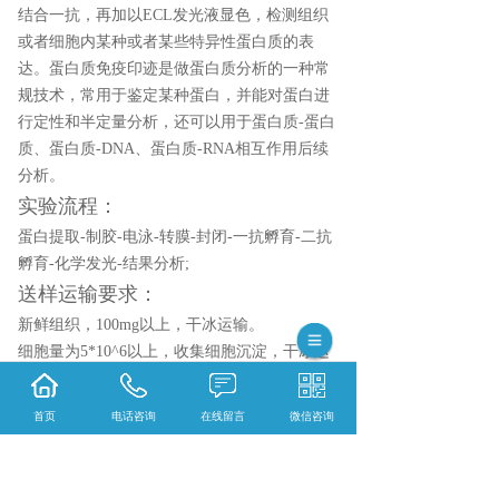
结合一抗，再加以ECL发光液显色，检测组织
或者细胞内某种或者某些特异性蛋白质的表
达。蛋白质免疫印迹是做蛋白质分析的一种常
规技术，常用于鉴定某种蛋白，并能对蛋白进
行定性和半定量分析，还可以用于蛋白质-蛋白
质、蛋白质-DNA、蛋白质-RNA相互作用后续
分析。
实验流程：
蛋白提取-制胶-电泳-转膜-封闭-一抗孵育-二抗
孵育-化学发光-结果分析;
送样运输要求：
新鲜组织，100mg以上，干冰运输。
细胞量为5*10^6以上，收集细胞沉淀，干冰运
输。
首页
电话咨询
在线留言
微信咨询
相关标签：
蛋白服务
,
WB检测服务（核蛋白
,
线
粒体蛋白
,
膜蛋白）
,