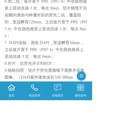
6.加二抗：玻片置于 PBS（PH7.4）中在脱色摇
床上晃动洗涤 3 次，每次 8min。切片稍甩干后
在圈内滴加与种属对应的荧光二抗，覆盖组
织，室温孵育120min。之后玻片置于 PBS（PH
7.4）中在脱色摇床上晃动洗涤 3 次，每次 8mi
n；
7. DAPI染核：滴加 DAPI，室温孵育10min，
之后玻片置于 PBS（PH7.4）中在脱色摇床上
晃动洗涤 3 次，每次 6min；
8.封片：抗荧光淬灭剂封片；
9.镜检拍照：切片于荧光显微镜下观察并采集
图像。（DAPI紫外激发波长330-380nm，发射
波长420nm，发蓝光；FITC激发波长465-495n
m，发射波长515-555 nm，发绿光；CY3激发波
首页
电话咨询
在线留言
微信咨询
长510-560，发射波长590nm，发红光）。
染色结果判读：DAPI染出来的细胞核在紫外的
激发下为蓝色，阳性表达为相应荧光素标记的
红光或者绿光。