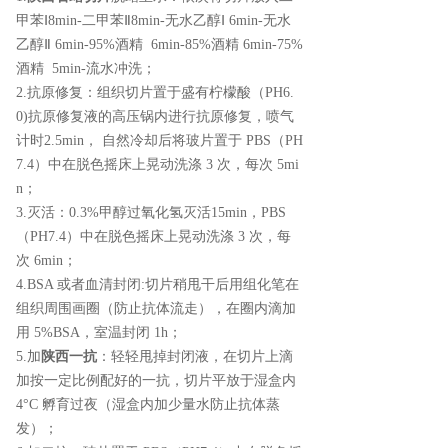
甲苯Ⅰ8min-二甲苯Ⅱ8min-无水乙醇Ⅰ 6min-无水
乙醇Ⅱ 6min-95%酒精 6min-85%酒精 6min-75%
酒精 5min-流水冲洗；
2.抗原修复：组织切片置于盛有柠檬酸（PH6.
0)抗原修复液的高压锅内进行抗原修复，喷气
计时2.5min， 自然冷却后将玻片置于 PBS（PH
7.4）中在脱色摇床上晃动洗涤 3 次，每次 5mi
n；
3.灭活：0.3%甲醇过氧化氢灭活15min，PBS
（PH7.4）中在脱色摇床上晃动洗涤 3 次，每
次 6min；
4.BSA 或者血清封闭:切片稍甩干后用组化笔在
组织周围画圈（防止抗体流走），在圈内滴加
用 5%BSA，室温封闭 1h；
5.加
陕西一抗
：轻轻甩掉封闭液，在切片上滴
加按一定比例配好的一抗，切片平放于湿盒内
4°C 孵育过夜（湿盒内加少量水防止抗体蒸
发）；