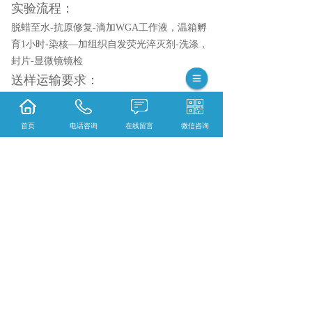
实验流程：
脱蜡至水-抗原修复-滴加WGA工作液，温箱孵
育1小时-染核—加组织自发荧光淬灭剂-洗涤，
封片-显微镜镜检
送样运输要求：
陕西石蜡切片
常温保存，
陕西冰冻切片
-20°C保
存。
首页
电话咨询
在线留言
微信咨询
相关标签：
普通病理学服务
,
WGA染色
,
上一条：
陕西无油隔膜真空泵系列
下一条：
陕西防腐型隔膜真空泵系列
365系统