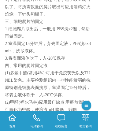
以了。将所需数量的爬片取出时应用酒精灯火
焰烧一下针头和镊子。
三、细胞爬片的固定
1.细胞爬片取出后，一般用 PBS洗x2遍，然后
再做固定。
2.室温固定15分钟后，弃去固定液，PBS洗3x3
min，洗尽液体。
3.将表面液体吹干，入-20℃保存
四、常用的爬片固定液
(1)多聚甲醛(常用4%):可用于免疫荧光以及TU
NEL染色。主要检测组织内一些性能娇弱的抗
原特别是细胞表面抗原，室温固定15分钟后，
将表面液体吹干，入-20℃保存。
(2)甲醛(福尔马林)应用最广缺点:甲醛放置过久
可氧化为甲酸，使溶液 pH 降低，影响
染色;分子间交联形成的网格结构可能部分或完
全掩盖某些抗原决定簇，使之不能充分暴露。
首页
电话咨询
在线留言
微信咨询
可造成假阴性的染色结果。