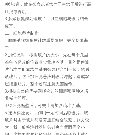
冲洗3遍，放在饭盒或者培养皿中烘干后进行高
压消毒再烘干。
3.多聚赖氨酸处理玻片，以使细胞与玻片结合
更牢。
二、细胞爬片制作
1.胰酶消化细胞后计数重悬细胞于完全培养基
中。
2.加细胞时，根据玻片的大小，先在每个孔里
准备放爬片的位置滴少量培养基，目的是使玻
片与培养皿靠培养基的张力粘合到一起，然后
放玻片，防止加细胞悬液时玻片漂起，造成双
层细胞贴片。整个过程注意无菌操作。
3.根据自己的需要选择合适的细胞密度种入培
养板内即可。
4.待细胞贴壁后，可去上清加含药培养基。
5.按照实验设计，作用一定时间后取玻片。取
玻片时由于玻片与培养皿底结合较紧，张力较
大，我一般将注射器针头针尖向背面弄个小
钩，这样将爬片轻轻勾起，用小镊子取出就可