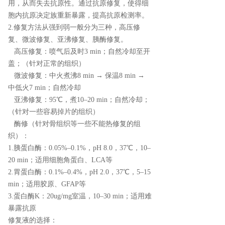
用，从而失去抗原性。通过抗原修复，使得细
胞内抗原决定族重新暴露，提高抗原检测率。
2.修复方法从强到弱一般分为三种，高压修
复、微波修复、亚沸修复、胰酶修复。
高压修复：喷气后及时3 min；自然冷却至开
盖；（针对正常的组织）
微波修复：中火煮沸8 min → 保温8 min →
中低火7 min；自然冷却
亚沸修复：95℃，煮10–20 min；自然冷却；
（针对一些容易掉片的组织）
酶修（针对骨组织等一些不能热修复的组
织）：
1.胰蛋白酶：0.05%–0.1%，pH 8.0，37℃，10–
20 min；适用细胞角蛋白、LCA等
2.胃蛋白酶：0.1%–0.4%，pH 2.0，37℃，5–15
min；适用胶原、GFAP等
3.蛋白酶K：20ug/mg室温，10–30 min；适用难
暴露抗原
修复液的选择：