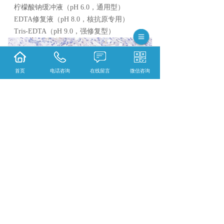
柠檬酸钠缓冲液（pH 6.0，通用型）
EDTA修复液（pH 8.0，核抗原专用）
Tris-EDTA（pH 9.0，强修复型）
首页
电话咨询
在线留言
微信咨询
{陕西依科生物技术服务有限公司}怎么样？{陕
西石蜡包埋}哪家便宜？{陕西石蜡切片}哪家
好？陕西依科生物技术服务有限公司主要提供
{生物科研试剂的研发、销售及相关技术服务}
相关标签：
抗原修复
,
病理技术服务
,
HE染色
,
上一条：
2026陕西春日限时特惠
下一条：
陕西一抗的选择要点和技巧是什么？